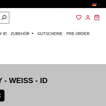
Du hast 0 Pro
War
Y ID
ZUBEHÖR
GUTSCHEINE
PRE-ORDER
 - WEISS - ID
is:
€