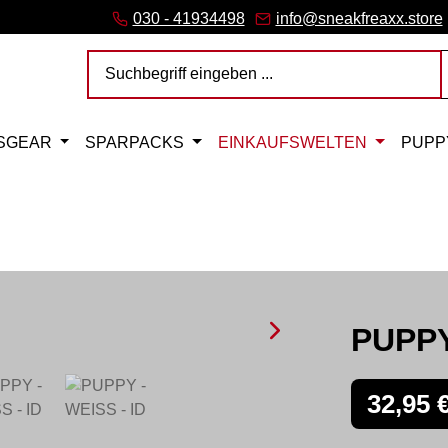
ink)
er Link)
Tab (externer Link)
 (externer Link)
rner Link)
– öffnet in neuem Tab (externer Link)
030 - 41934498
info@sneakfreaxx.store
SGEAR
SPARPACKS
EINKAUFSWELTEN
PUPP
PUPPY
Regulärer Pre
32,95 