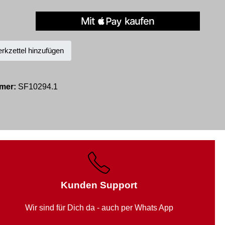
kzettel hinzufügen
mer:
SF10294.1
Kunden Support
Wir sind für Dich da - auch per Whats App