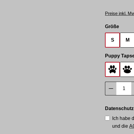
Preise inkl. M
auswä
Größe
S
M
Puppy Taps
Tapse 1
Ta
Produkt 
Datenschutz
Ich habe 
und die
A