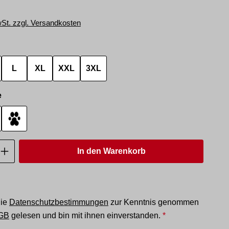
wSt. zzgl. Versandkosten
hlen
L
XL
XXL
3XL
auswählen
e
pse 2
Tapse 3
Anzahl: Gib den gewünschten Wert ein oder
In den Warenkorb
die
Datenschutzbestimmungen
zur Kenntnis genommen
GB
gelesen und bin mit ihnen einverstanden.
*