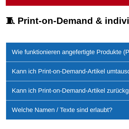
🧵
Print‑on‑Demand & indiv
Wie funktionieren angefertigte Produkte 
Kann ich Print‑on‑Demand‑Artikel umtau
Kann ich Print‑on‑Demand‑Artikel zurück
Welche Namen / Texte sind erlaubt?