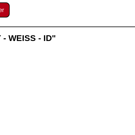
er
- WEISS - ID"