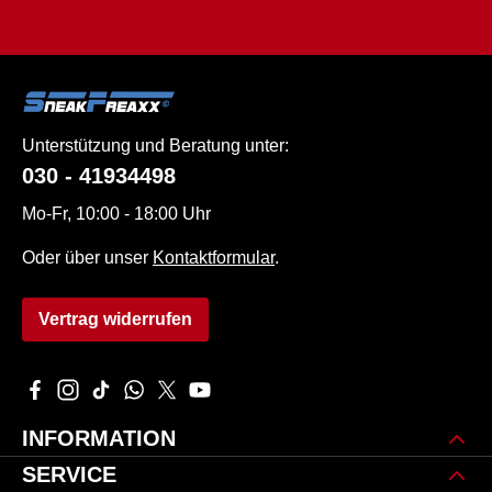
Unterstützung und Beratung unter:
030 - 41934498
Mo-Fr, 10:00 - 18:00 Uhr
Oder über unser
Kontaktformular
.
Vertrag widerrufen
Besuche uns auf Facebook – öffnet in neuem Tab (externer L
Schau auf Instagram vorbei – öffnet in neuem Tab (extern
Sieh dir unsere TikTok-Videos an – öffnet in neuem 
Schreib uns auf WhatsApp – öffnet in neuem Tab
Folge uns auf X – öffnet in neuem Tab (exte
Sieh dir unsere Videos auf YouTube an 
INFORMATION
SERVICE