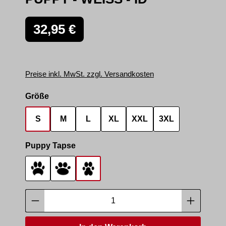
Regulärer Preis:
32,95 €
Preise inkl. MwSt. zzgl. Versandkosten
auswählen
Größe
S
M
L
XL
XXL
3XL
auswählen
Puppy Tapse
Tapse 1
Tapse 2
Tapse 3
Produkt Anzahl: Gib den gewünschten Wer