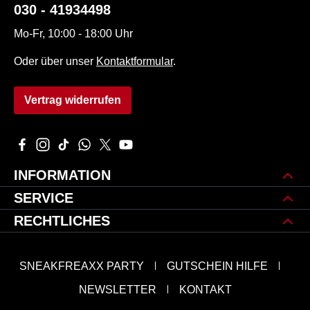
030 - 41934498
Mo-Fr, 10:00 - 18:00 Uhr
Oder über unser
Kontaktformular
.
Vertrag widerrufen
Besuche uns auf Facebook – öffnet in neuem Tab (externer L
Schau auf Instagram vorbei – öffnet in neuem Tab (extern
Sieh dir unsere TikTok-Videos an – öffnet in neuem 
Schreib uns auf WhatsApp – öffnet in neuem Tab
Folge uns auf X – öffnet in neuem Tab (exte
Sieh dir unsere Videos auf YouTube an 
INFORMATION
SERVICE
RECHTLICHES
SNEAKFREAXX PARTY
GUTSCHEIN HILFE
NEWSLETTER
KONTAKT