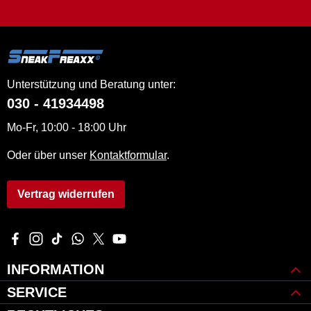
Unterstützung und Beratung unter:
030 - 41934498
Mo-Fr, 10:00 - 18:00 Uhr
Oder über unser
Kontaktformular
.
Vertrag widerrufen
Besuche uns auf Facebook – öffnet in neuem Tab (externer Li
Schau auf Instagram vorbei – öffnet in neuem Tab (externe
Sieh dir unsere TikTok-Videos an – öffnet in neuem Ta
Schreib uns auf WhatsApp – öffnet in neuem Tab 
Folge uns auf X – öffnet in neuem Tab (extern
Sieh dir unsere Videos auf YouTube an – 
INFORMATION
SERVICE