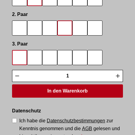
SNIFF IT
DIRTY SOCKS
SNEAKS HORNY
SNEAK TOP
SNEAK BOTTOM
STINKY SOXX
auswählen
2. Paar
SNIFF IT
DIRTY SOCKS
SNEAKS HORNY
SNEAK TOP
SNEAK BOTTOM
STINKY SOXX
auswählen
3. Paar
SNIFF IT
DIRTY SOCKS
SNEAKS HORNY
SNEAK TOP
SNEAK BOTTOM
STINKY SOXX
Produkt Anzahl: Gib den gewünschten Wert
In den Warenkorb
Datenschutz
Ich habe die
Datenschutzbestimmungen
zur
Kenntnis genommen und die
AGB
gelesen und