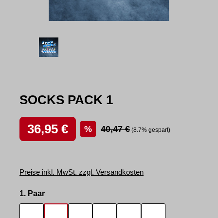
SOCKS PACK 1
Verkaufspreis:
36,95 €
Regulärer Preis:
40,47 €
%
(8.7% gespart)
Preise inkl. MwSt. zzgl. Versandkosten
auswählen
1. Paar