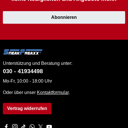
Abonnieren
Unterstützung und Beratung unter:
030 - 41934498
Mo-Fr, 10:00 - 18:00 Uhr
Oder über unser
Kontaktformular
.
Vertrag widerrufen
Besuche uns auf Facebook – öffnet in neuem Tab (externer Li
Schau auf Instagram vorbei – öffnet in neuem Tab (externe
Sieh dir unsere TikTok-Videos an – öffnet in neuem Ta
Schreib uns auf WhatsApp – öffnet in neuem Tab 
Folge uns auf X – öffnet in neuem Tab (extern
Sieh dir unsere Videos auf YouTube an – 