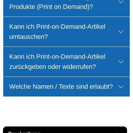
Produkte (Print on Demand)?
Kann ich Print‑on‑Demand‑Artikel
umtauschen?
Kann ich Print‑on‑Demand‑Artikel
zurückgeben oder widerrufen?
Welche Namen / Texte sind erlaubt?