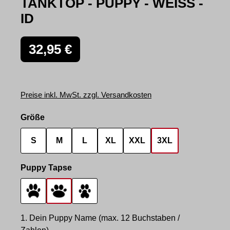
TANKTOP - PUPPY - WEISS -
ID
Regulärer Preis:
32,95 €
Preise inkl. MwSt. zzgl. Versandkosten
auswählen
Größe
S
M
L
XL
XXL
3XL
auswählen
Puppy Tapse
Tapse 1
Tapse 2
Tapse 3
1. Dein Puppy Name (max. 12 Buchstaben /