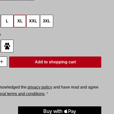
L
XL
XXL
3XL
e
pse 2
Tapse 3
uantity: Enter the desired amount or use t
Add to shopping cart
knowledged the
privacy policy
and have read and agree
ral terms and conditions
.
*