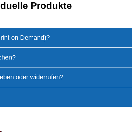
iduelle Produkte
(Print on Demand)?
schen?
geben oder widerrufen?