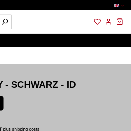
You have 0 wi
Sho
GUTSCHEIN HILFE
NEWSLETTER
KONTAKT
 - SCHWARZ - ID
:
T plus shipping costs