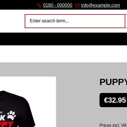
link)
(external link)
b (external link)
er tab (external link)
 (external link)
 a new browser tab (external link)
0180 - 000000
info@example.com
SNEAKFREAXX PARTY
PUPPY
Regular price
€32.95
Prices incl. VA