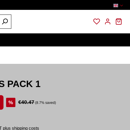
You have 0 wi
Sho
GUTSCHEIN HILFE
NEWSLETTER
KONTAKT
S PACK 1
Regular price:
€40.47
%
(8.7% saved)
T plus shipping costs