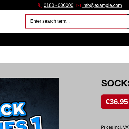
link)
(external link)
b (external link)
er tab (external link)
 (external link)
 a new browser tab (external link)
0180 - 000000
info@example.com
SNEAKFREAXX PARTY
SOCK
Sale price:
€36.95
Prices incl. VA