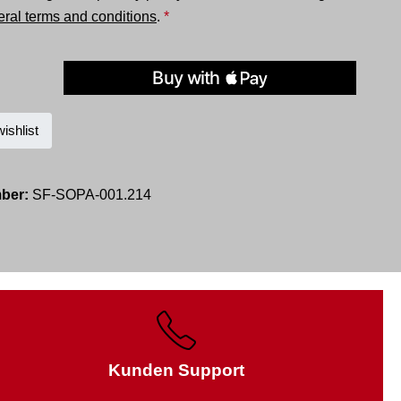
ral terms and conditions
.
*
ishlist
mber:
SF-SOPA-001.214
Kunden Support