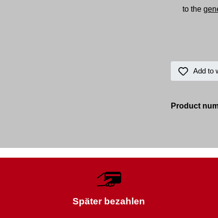
to the
gene
Add to w
Product nu
Später bezahlen