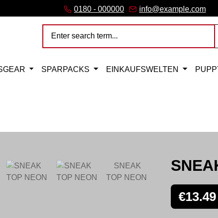
link)
(external link)
b (external link)
er tab (external link)
 (external link)
 a new browser tab (external link)
0180 - 000000
info@example.com
SGEAR
SPARPACKS
EINKAUFSWELTEN
PUPP
SNEA
Regular price
€13.49