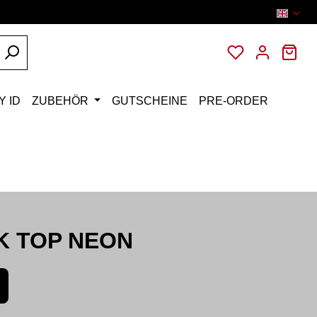
You have 0 wi
Sho
Y ID
ZUBEHÖR
GUTSCHEINE
PRE-ORDER
K TOP NEON
: