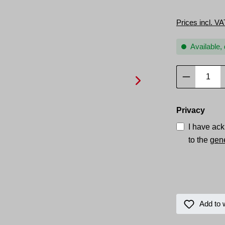
Prices incl. VA
Available, 
Product Q
Privacy
I have ac
to the
gene
Add to w