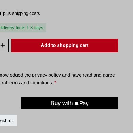
T plus shipping costs
delivery time: 1-3 days
uantity: Enter the desired amount or use t
Add to shopping cart
knowledged the
privacy policy
and have read and agree
ral terms and conditions
.
*
ishlist