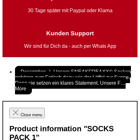
30 Tage später mit Paypal oder Klarna
Kunden Support
Wir sind für Dich da - auch per Whats App
Description
Unsere SNEAKFREAXX© Socken
gehören zum Fetisch dazu wie der Löffel zur Suppe.
Denn sie setzen ein klares Statement. Unsere F…
More
Close menu
Product information "SOCKS
PACK 1"