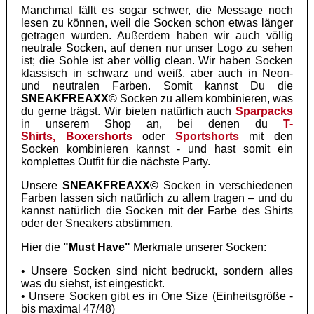
Manchmal fällt es sogar schwer, die Message noch
lesen zu können, weil die Socken schon etwas länger
getragen wurden. Außerdem haben wir auch völlig
neutrale Socken, auf denen nur unser Logo zu sehen
ist; die Sohle ist aber völlig clean. Wir haben Socken
klassisch in schwarz und weiß, aber auch in Neon-
und neutralen Farben. Somit kannst Du die
SNEAKFREAXX©
Socken zu allem kombinieren, was
du gerne trägst. Wir bieten natürlich auch
Sparpacks
in unserem Shop an, bei denen du
T-
Shirts,
Boxershorts
oder
Sportshorts
mit den
Socken kombinieren kannst - und hast somit ein
komplettes Outfit für die nächste Party.
Unsere
SNEAKFREAXX©
Socken in verschiedenen
Farben lassen sich natürlich zu allem tragen – und du
kannst natürlich die Socken mit der Farbe des Shirts
oder der Sneakers abstimmen.
Hier die
"Must Have"
Merkmale unserer Socken:
• Unsere Socken sind nicht bedruckt, sondern alles
was du siehst, ist eingestickt.
• Unsere Socken gibt es in One Size (Einheitsgröße -
bis maximal 47/48)