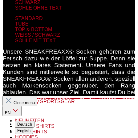
SCHWARZ
SOHLE OHNE TEXT
STANDARD
TUBE
TOP & BOTTOM
WEISS / SCHWARZ
SOHLE MIT TEXT
Unsere SNEAKFREAXX© Socken gehören zum
Fetisch dazu wie der Löffel zur Suppe. Denn sie
setzen ein klares Statement. Unsere Fans und
Kunden sind mittlerweile so begeistert, dass die
SNEAKFREAXX© Socken allen anderen, speziell
auch Markensocken gegenüber, den Rang
ablaufen. Das war unser Ziel. Damit kaufst Du bei
uns 100% Top Qualität. Ob zu Hause, beim
To The Category SPORTSGEAR
Close menu
Spielen, auf der Arbeit oder auf einer der
legendären SNEAKFREAXX© Partys dürfen die
EN
Socken nicht fehlen.
NEUHEITEN
Deutsch
JERSEY SHIRTS
English
POLOSHIRTS
HOODIES