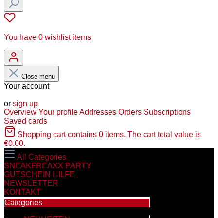
You have 0 wishlist items
Close menu
Your account
Log in
or
sign up
Overview
Your profile
Addresses
Orders
Subscriptions
Saved cards
Shopping cart contains 0 items. The cart total value is
€0.00.
All Categories
SNEAKFREAXX PARTY
GUTSCHEIN HILFE
NEWSLETTER
KONTAKT
Categories