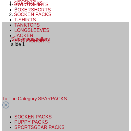
SPARPACKS
SWEATSHIRTS
BOXERSHORTS
SOCKEN PACKS
T-SHIRTS
TANKTOPS
LONGSLEEVES
JACKEN
Skip image gallery
SPORTSHORTS
slide
1
To The Category SPARPACKS
SOCKEN PACKS
PUPPY PACKS
SPORTSGEAR PACKS