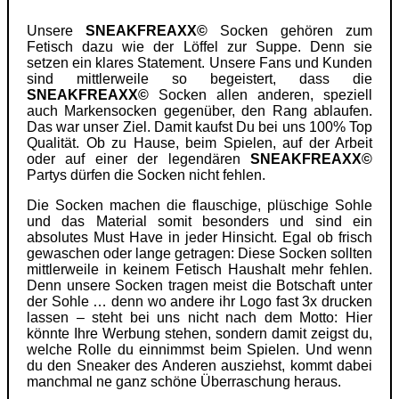
Unsere
SNEAKFREAXX©
Socken gehören zum
Fetisch dazu wie der Löffel zur Suppe. Denn sie
setzen ein klares Statement. Unsere Fans und Kunden
sind mittlerweile so begeistert, dass die
SNEAKFREAXX©
Socken allen anderen, speziell
auch Markensocken gegenüber, den Rang ablaufen.
Das war unser Ziel. Damit kaufst Du bei uns 100% Top
Qualität. Ob zu Hause, beim Spielen, auf der Arbeit
oder auf einer der legendären
SNEAKFREAXX©
Partys dürfen die Socken nicht fehlen.
Die Socken machen die flauschige, plüschige Sohle
und das Material somit besonders und sind ein
absolutes Must Have in jeder Hinsicht. Egal ob frisch
gewaschen oder lange getragen: Diese Socken sollten
mittlerweile in keinem Fetisch Haushalt mehr fehlen.
Denn unsere Socken tragen meist die Botschaft unter
der Sohle … denn wo andere ihr Logo fast 3x drucken
lassen – steht bei uns nicht nach dem Motto: Hier
könnte Ihre Werbung stehen, sondern damit zeigst du,
welche Rolle du einnimmst beim Spielen. Und wenn
du den Sneaker des Anderen ausziehst, kommt dabei
manchmal ne ganz schöne Überraschung heraus.