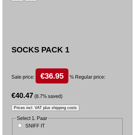
SOCKS PACK 1
€36.95
Sale price:
%
Regular price:
€40.47
(8.7% saved)
Prices incl. VAT plus shipping costs
Select
1. Paar
SNIFF IT