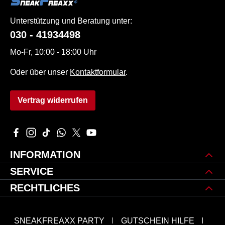
Unterstützung und Beratung unter:
030 - 41934498
Mo-Fr, 10:00 - 18:00 Uhr
Oder über unser
Kontaktformular
.
Vertrag widerrufen
Besuche uns auf Facebook – öffnet in neuem Tab (externer L
Schau auf Instagram vorbei – öffnet in neuem Tab (extern
Sieh dir unsere TikTok-Videos an – öffnet in neuem 
Schreib uns auf WhatsApp – öffnet in neuem Tab
Folge uns auf X – öffnet in neuem Tab (exte
Sieh dir unsere Videos auf YouTube an 
INFORMATION
SERVICE
RECHTLICHES
SNEAKFREAXX PARTY
GUTSCHEIN HILFE