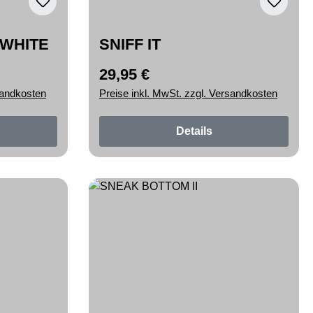
 WHITE
SNIFF IT
29,95 €
Regulärer Preis:
sandkosten
Preise inkl. MwSt. zzgl. Versandkosten
Details