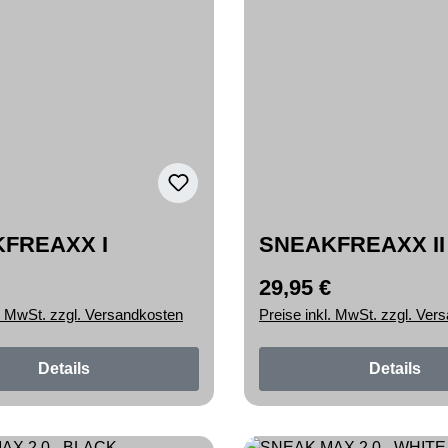
FREAXX I
SNEAKFREAXX II
29,95 €
r Preis:
Regulärer Preis:
l. MwSt. zzgl. Versandkosten
Preise inkl. MwSt. zzgl. Ver
Details
Details