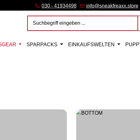
ink)
er Link)
Tab (externer Link)
 (externer Link)
rner Link)
– öffnet in neuem Tab (externer Link)
030 - 41934498
info@sneakfreaxx.store
SGEAR
SPARPACKS
EINKAUFSWELTEN
PUPP