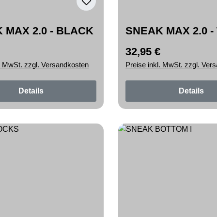
 MAX 2.0 - BLACK
SNEAK MAX 2.0 -
32,95 €
r Preis:
Regulärer Preis:
l. MwSt. zzgl. Versandkosten
Preise inkl. MwSt. zzgl. Ver
Details
Details