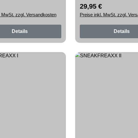
29,95 €
r Preis:
Regulärer Preis:
l. MwSt. zzgl. Versandkosten
Preise inkl. MwSt. zzgl. Ver
Details
Details