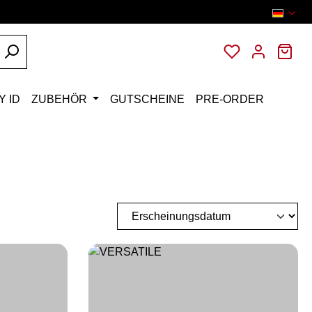
Du hast 0 Pro
War
Y ID
ZUBEHÖR
GUTSCHEINE
PRE-ORDER