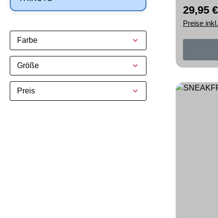
29,95 €
Reguläre
Preise ink
Farbe
Größe
Preis