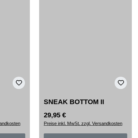
I
SNEAK BOTTOM II
29,95 €
Regulärer Preis:
sandkosten
Preise inkl. MwSt. zzgl. Versandkosten