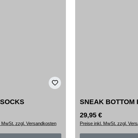
 SOCKS
SNEAK BOTTOM 
29,95 €
r Preis:
Regulärer Preis:
l. MwSt. zzgl. Versandkosten
Preise inkl. MwSt. zzgl. Ver