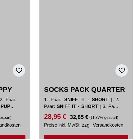
PPY
SOCKS PACK QUARTER
2. Paar:
1. Paar:
SNIFF IT - SHORT
|
2.
:
PUPPY
Paar:
SNIFF IT - SHORT
|
3. Paar:
SNIFF IT - SHORT
28,95 €
Verkaufspreis:
Regulärer Preis:
32,85 €
espart)
(11.87% gespart)
sandkosten
Preise inkl. MwSt. zzgl. Versandkosten