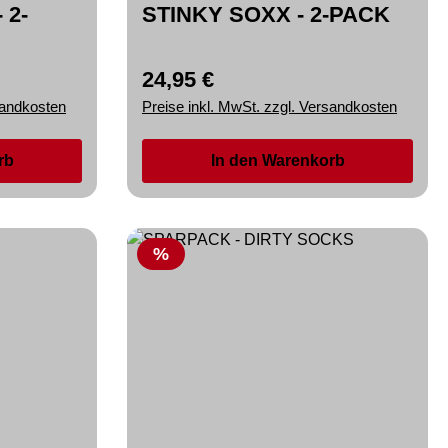
 2-
STINKY SOXX - 2-PACK
24,95 €
Regulärer Preis:
sandkosten
Preise inkl. MwSt. zzgl. Versandkosten
rb
In den Warenkorb
Rabatt
%