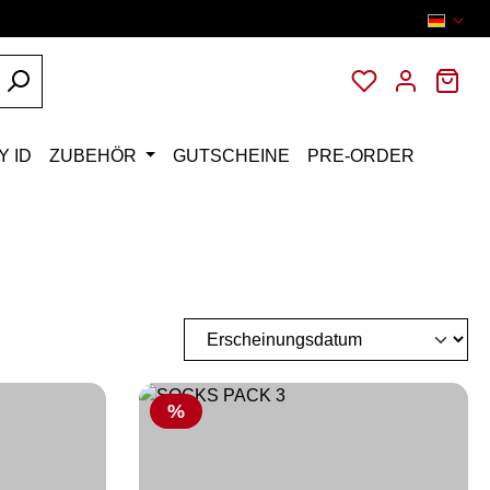
Du hast 0 Pro
War
Y ID
ZUBEHÖR
GUTSCHEINE
PRE-ORDER
Rabatt
%