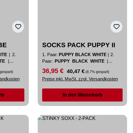
BE
SOCKS PACK PUPPY II
HITE
|
2.
1. Paar:
PUPPY BLACK WHITE
|
2.
ITE
|
3.
Paar:
PUPPY BLACK WHITE
|
3.
Paar:
PUPPY BLACK WHITE
36,95 €
Verkaufspreis:
Regulärer Preis:
40,47 €
gespart)
(8.7% gespart)
sandkosten
Preise inkl. MwSt. zzgl. Versandkosten
rb
In den Warenkorb