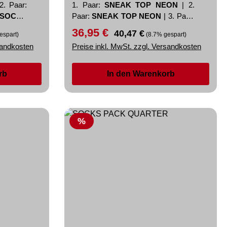
2. Paar:
1. Paar:
SNEAK TOP NEON
|
2.
SOCKS
Paar:
SNEAK TOP NEON
|
3. Paar:
SNEAK TOP NEON
36,95 €
Verkaufspreis:
Regulärer Preis:
40,47 €
espart)
(8.7% gespart)
sandkosten
Preise inkl. MwSt. zzgl. Versandkosten
rb
In den Warenkorb
Rabatt
%