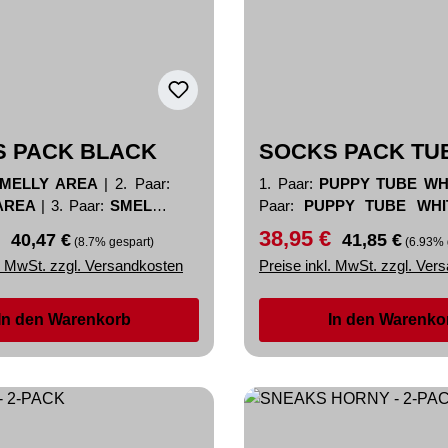
 PACK BLACK
SOCKS PACK TU
MELLY AREA
|
2. Paar:
1. Paar:
PUPPY TUBE W
AREA
|
3. Paar:
SMELLY
Paar:
PUPPY TUBE WH
Paar:
PUPPY TUBE WHITE
€
38,95 €
preis:
Regulärer Preis:
Verkaufspreis:
Regulärer Preis:
40,47 €
41,85 €
(8.7% gespart)
(6.93% 
l. MwSt. zzgl. Versandkosten
Preise inkl. MwSt. zzgl. Ver
In den Warenkorb
In den Warenko