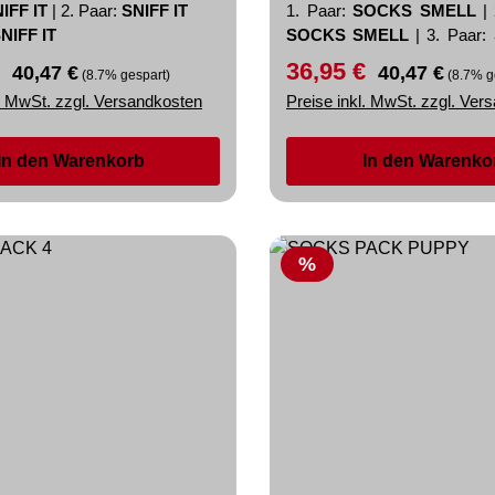
IFF IT
|
2. Paar:
SNIFF IT
1. Paar:
SOCKS SMELL
|
NIFF IT
SOCKS SMELL
|
3. Paar:
SMELL
€
36,95 €
preis:
Regulärer Preis:
Verkaufspreis:
Regulärer Preis:
40,47 €
40,47 €
(8.7% gespart)
(8.7% g
l. MwSt. zzgl. Versandkosten
Preise inkl. MwSt. zzgl. Ver
In den Warenkorb
In den Warenko
Rabatt
%