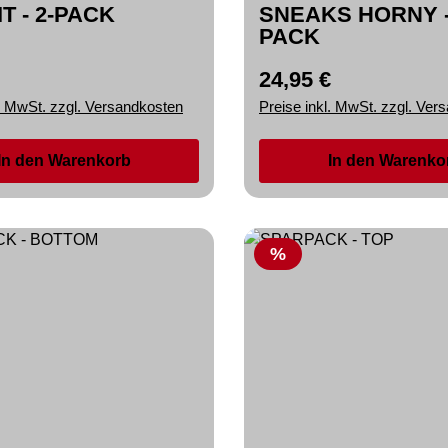
IT - 2-PACK
SNEAKS HORNY -
PACK
24,95 €
r Preis:
Regulärer Preis:
l. MwSt. zzgl. Versandkosten
Preise inkl. MwSt. zzgl. Ver
In den Warenkorb
In den Warenko
Rabatt
%