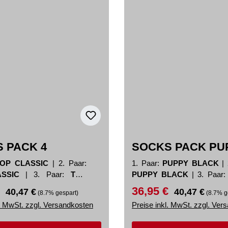
 PACK 4
SOCKS PACK PU
TOP CLASSIC
|
2. Paar:
1. Paar:
PUPPY BLACK
|
ASSIC
|
3. Paar:
TOP
PUPPY BLACK
|
3. Paar
BLACK
€
36,95 €
preis:
Regulärer Preis:
Verkaufspreis:
Regulärer Preis:
40,47 €
40,47 €
(8.7% gespart)
(8.7% g
l. MwSt. zzgl. Versandkosten
Preise inkl. MwSt. zzgl. Ver