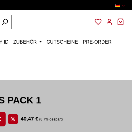
Du hast 0 Pro
War
Y ID
ZUBEHÖR
GUTSCHEINE
PRE-ORDER
S PACK 1
:
€
Regulärer Preis:
40,47 €
%
(8.7% gespart)