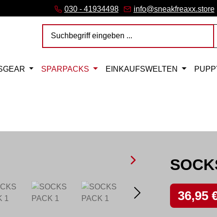
ink)
er Link)
Tab (externer Link)
 (externer Link)
rner Link)
– öffnet in neuem Tab (externer Link)
030 - 41934498
info@sneakfreaxx.store
SGEAR
SPARPACKS
EINKAUFSWELTEN
PUPP
SOCK
Verkaufspreis
36,95 