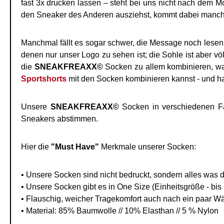
fast 3x drucken lassen – steht bei uns nicht nach dem 
den Sneaker des Anderen ausziehst, kommt dabei manc
Manchmal fällt es sogar schwer, die Message noch lesen
denen nur unser Logo zu sehen ist; die Sohle ist aber v
die
SNEAKFREAXX©
Socken zu allem kombinieren, was
Sportshorts
mit den Socken kombinieren kannst - und hast
Unsere
SNEAKFREAXX©
Socken in verschiedenen Far
Sneakers abstimmen.
Hier die
"Must Have"
Merkmale unserer Socken:
• Unsere Socken sind nicht bedruckt, sondern alles was du 
• Unsere Socken gibt es in One Size (Einheitsgröße - bis
• Flauschig, weicher Tragekomfort auch nach ein paar Wä
• Material: 85% Baumwolle // 10% Elasthan // 5 % Nylon