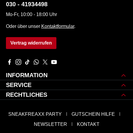
030 - 41934498
Mo-Fr, 10:00 - 18:00 Uhr
Oder über unser
Kontaktformular
.
Vertrag widerrufen
Besuche uns auf Facebook – öffnet in neuem Tab (externer L
Schau auf Instagram vorbei – öffnet in neuem Tab (extern
Sieh dir unsere TikTok-Videos an – öffnet in neuem 
Schreib uns auf WhatsApp – öffnet in neuem Tab
Folge uns auf X – öffnet in neuem Tab (exte
Sieh dir unsere Videos auf YouTube an 
INFORMATION
SERVICE
RECHTLICHES
SNEAKFREAXX PARTY
GUTSCHEIN HILFE
NEWSLETTER
KONTAKT