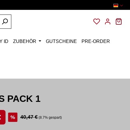
Du hast 0 Pro
War
Y ID
ZUBEHÖR
GUTSCHEINE
PRE-ORDER
S PACK 1
:
€
Regulärer Preis:
40,47 €
%
(8.7% gespart)