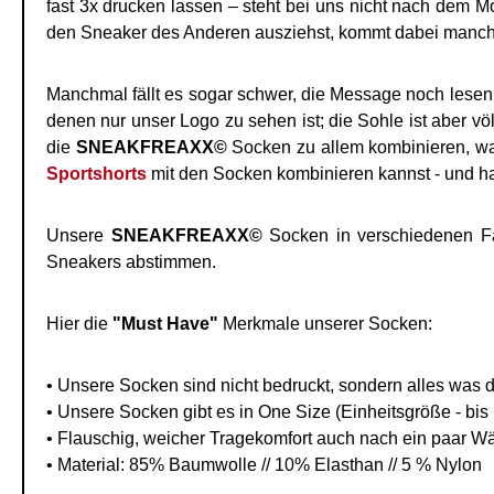
fast 3x drucken lassen – steht bei uns nicht nach dem 
den Sneaker des Anderen ausziehst, kommt dabei manc
Manchmal fällt es sogar schwer, die Message noch lesen
denen nur unser Logo zu sehen ist; die Sohle ist aber v
die
SNEAKFREAXX©
Socken zu allem kombinieren, was
Sportshorts
mit den Socken kombinieren kannst - und hast
Unsere
SNEAKFREAXX©
Socken in verschiedenen Far
Sneakers abstimmen.
Hier die
"Must Have"
Merkmale unserer Socken:
• Unsere Socken sind nicht bedruckt, sondern alles was du 
• Unsere Socken gibt es in One Size (Einheitsgröße - bis
• Flauschig, weicher Tragekomfort auch nach ein paar Wä
• Material: 85% Baumwolle // 10% Elasthan // 5 % Nylon