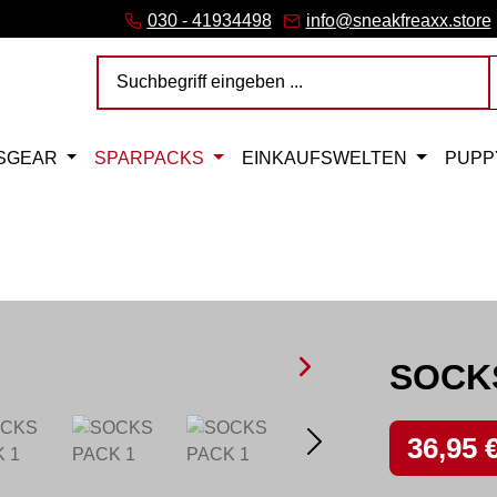
ink)
er Link)
Tab (externer Link)
 (externer Link)
rner Link)
– öffnet in neuem Tab (externer Link)
030 - 41934498
info@sneakfreaxx.store
SGEAR
SPARPACKS
EINKAUFSWELTEN
PUPP
SOCK
Verkaufspreis
36,95 