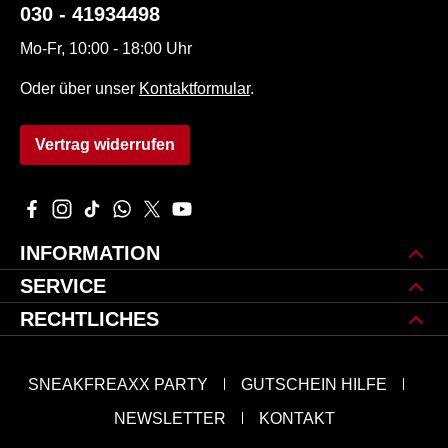
030 - 41934498
Mo-Fr, 10:00 - 18:00 Uhr
Oder über unser
Kontaktformular
.
Vertrag widerrufen
Besuche uns auf Facebook – öffnet in neuem Tab (externer L
Schau auf Instagram vorbei – öffnet in neuem Tab (extern
Sieh dir unsere TikTok-Videos an – öffnet in neuem 
Schreib uns auf WhatsApp – öffnet in neuem Tab
Folge uns auf X – öffnet in neuem Tab (exte
Sieh dir unsere Videos auf YouTube an 
INFORMATION
SERVICE
RECHTLICHES
SNEAKFREAXX PARTY
GUTSCHEIN HILFE
NEWSLETTER
KONTAKT