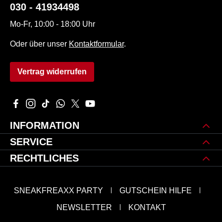
030 - 41934498
Mo-Fr, 10:00 - 18:00 Uhr
Oder über unser
Kontaktformular
.
Vertrag widerrufen
Besuche uns auf Facebook – öffnet in neuem Tab (externer L
Schau auf Instagram vorbei – öffnet in neuem Tab (extern
Sieh dir unsere TikTok-Videos an – öffnet in neuem 
Schreib uns auf WhatsApp – öffnet in neuem Tab
Folge uns auf X – öffnet in neuem Tab (exte
Sieh dir unsere Videos auf YouTube an 
INFORMATION
SERVICE
RECHTLICHES
SNEAKFREAXX PARTY
GUTSCHEIN HILFE
NEWSLETTER
KONTAKT