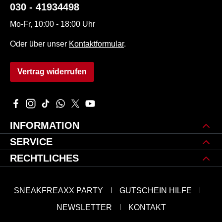
030 - 41934498
Mo-Fr, 10:00 - 18:00 Uhr
Oder über unser
Kontaktformular
.
Vertrag widerrufen
Besuche uns auf Facebook – öffnet in neuem Tab (externer L
Schau auf Instagram vorbei – öffnet in neuem Tab (extern
Sieh dir unsere TikTok-Videos an – öffnet in neuem 
Schreib uns auf WhatsApp – öffnet in neuem Tab
Folge uns auf X – öffnet in neuem Tab (exte
Sieh dir unsere Videos auf YouTube an 
INFORMATION
SERVICE
RECHTLICHES
SNEAKFREAXX PARTY
GUTSCHEIN HILFE
NEWSLETTER
KONTAKT